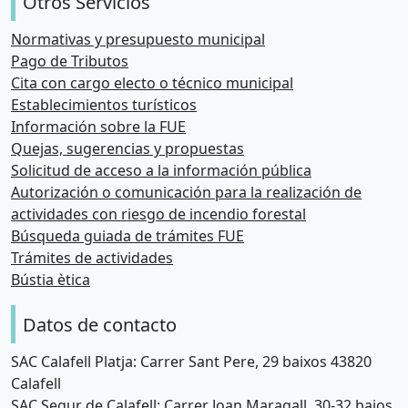
Otros Servicios
Normativas y presupuesto municipal
Pago de Tributos
Cita con cargo electo o técnico municipal
Establecimientos turísticos
Información sobre la FUE
Quejas, sugerencias y propuestas
Solicitud de acceso a la información pública
Autorización o comunicación para la realización de
actividades con riesgo de incendio forestal
Búsqueda guiada de trámites FUE
Trámites de actividades
Bústia ètica
Datos de contacto
SAC Calafell Platja: Carrer Sant Pere, 29 baixos 43820
Calafell
SAC Segur de Calafell: Carrer Joan Maragall, 30-32 bajos