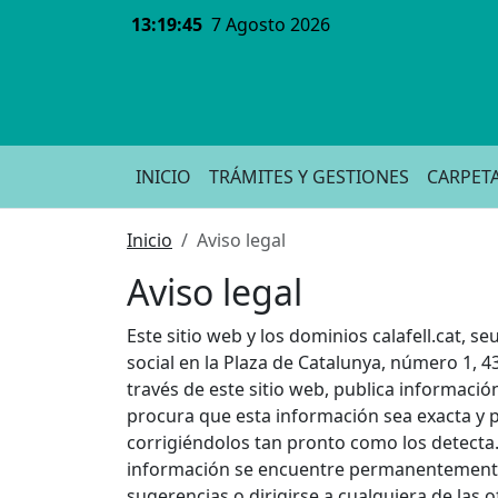
13:19:46
7 Agosto 2026
INICIO
TRÁMITES Y GESTIONES
CARPET
Inicio
Aviso legal
Aviso legal
Este sitio web y los dominios calafell.cat, s
social en la Plaza de Catalunya, número 1, 43
través de este sitio web, publica informació
procura que esta información sea exacta y pr
corrigiéndolos tan pronto como los detecta.
información se encuentre permanentemente a
sugerencias o dirigirse a cualquiera de las 