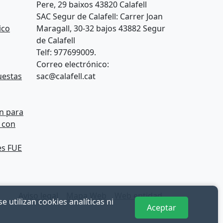
Pere, 29 baixos 43820 Calafell
SAC Segur de Calafell: Carrer Joan
ico
Maragall, 30-32 bajos 43882 Segur
de Calafell
Telf: 977699009.
Correo electrónico:
uestas
sac@calafell.cat
n para
s con
es FUE
Aviso legal
Mapa Web
Web entidad
 utilizan cookies analíticas ni
Aceptar