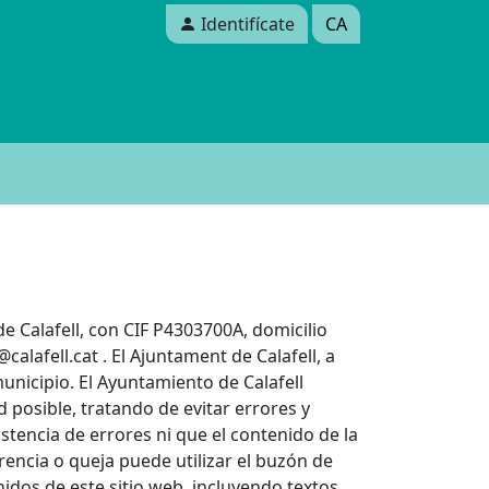
Identifícate
CA
 de Calafell, con CIF P4303700A, domicilio
calafell.cat . El Ajuntament de Calafell, a
unicipio. El Ayuntamiento de Calafell
 posible, tratando de evitar errores y
tencia de errores ni que el contenido de la
encia o queja puede utilizar el buzón de
nidos de este sitio web, incluyendo textos,