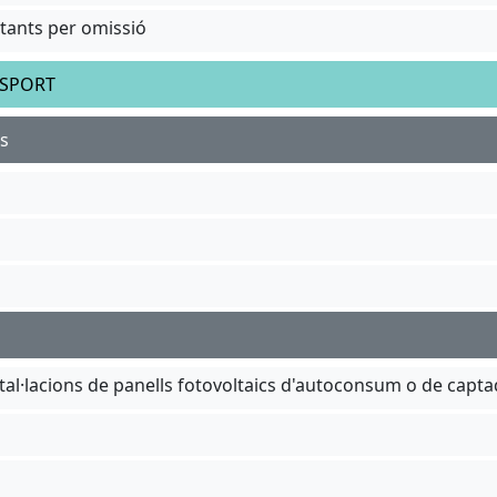
bitants per omissió
NSPORT
ts