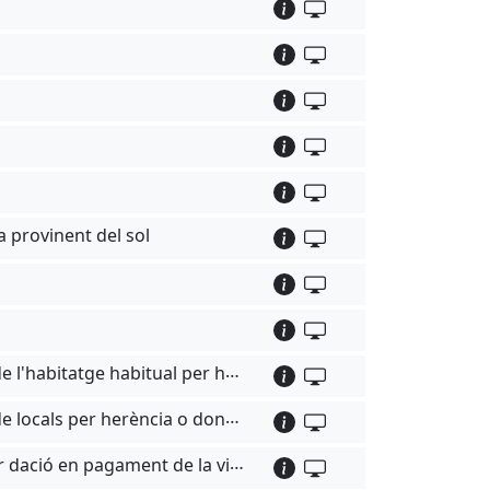
ia provinent del sol
PLUSVÀLUA - Bonificació de l'Impost sobre l'increment del valor dels terrenys de naturalesa urbana de l'habitatge habitual per herència
PLUSVÀLUA - Bonificació de l'Impost sobre l'increment del valor dels terrenys de naturalesa urbana de locals per herència o donació
PLUSVÀLUA - Exempció de l'Impost sobre l'increment de valor dels terrenys de naturalesa urbana per dació en pagament de la vivenda habitual