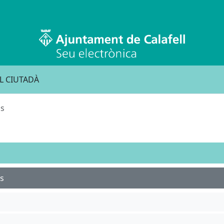
L CIUTADÀ
ns
ts