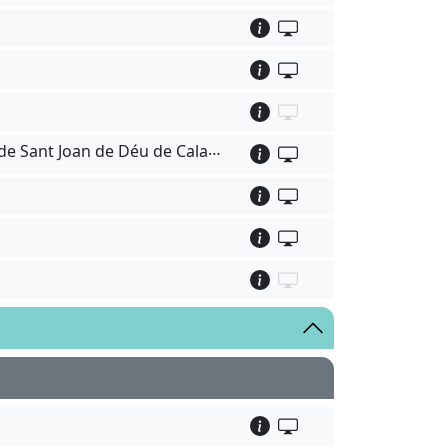
Sol.licitud d'autorització per a l'ocupació de la via pública amb terrasses i similars al Passeig Marítim de Sant Joan de Déu de Calafell