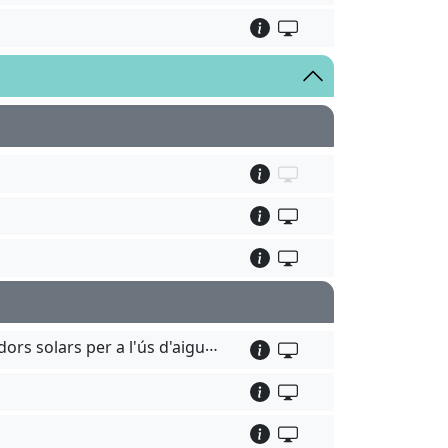
Comunicació prèvia d'obra menor per instal·lacions de panells fotovoltaics d'autoconsum o de captadors solars per a l'ús d'aigua calenta sanitària (ACS)