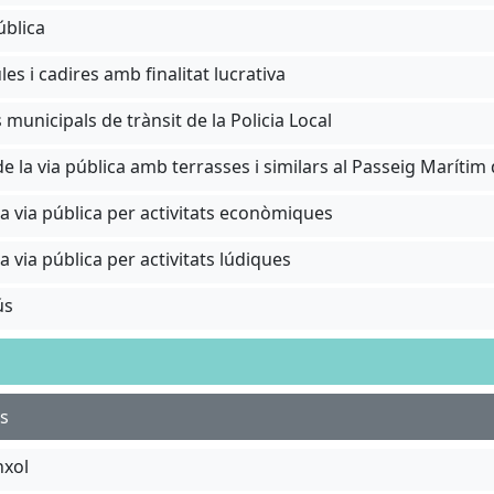
ública
s i cadires amb finalitat lucrativa
 municipals de trànsit de la Policia Local
e la via pública per activitats econòmiques
la via pública per activitats lúdiques
ús
ts
nxol