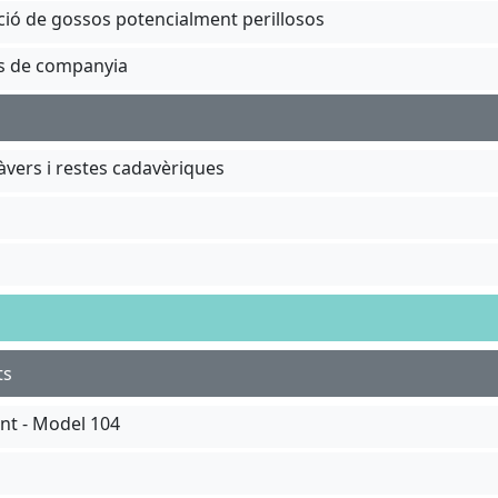
ucció de gossos potencialment perillosos
als de companyia
dàvers i restes cadavèriques
ts
ent - Model 104