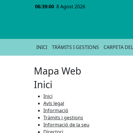
06:39:00
8 Agost 2026
INICI
TRÀMITS I GESTIONS
CARPETA DEL
Mapa Web
Inici
Inici
Avís legal
Informació
Tràmits i gestions
Informació de la seu
Directori