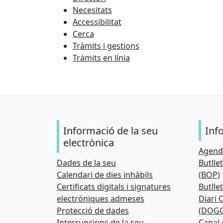
Necesitats
Accessibilitat
Cerca
Tràmits i gestions
Tràmits en línia
Informació de la seu
Inf
electrònica
Agenda
Dades de la seu
Butllet
Calendari de dies inhàbils
(BOP)
Certificats digitals i signatures
Butllet
electròniques admeses
Diari O
Protecció de dades
(DOGC
Interrupcions de la seu
Canal