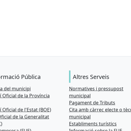
ormació Pública
Altres Serveis
 del municipi
Normatives i pressupost
í Oficial de la Província
municipal
Pagament de Tributs
í Oficial de l'Estat (BOE)
Cita amb càrrec electe o tèc
ficial de la Generalitat
municipal
)
Establiments turístics
 empresa (FUE)
Informació sobre la FUE