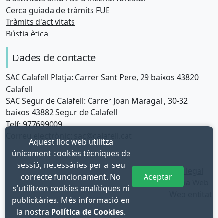
Cerca guiada de tràmits FUE
Tràmits d'activitats
Bústia ètica
Dades de contacte
SAC Calafell Platja: Carrer Sant Pere, 29 baixos 43820
Calafell
SAC Segur de Calafell: Carrer Joan Maragall, 30-32
baixos 43882 Segur de Calafell
Telf: 977699009
Correu electrònic: sac@calafell.cat
Aquest lloc web utilitza
únicament cookies tècniques de
sessió, necessàries per al seu
Avís legal
correcte funcionament. No
Aceptar
Mapa Web
s'utilitzen cookies analítiques ni
Web entitat
publicitàries. Més informació en
la nostra
Política de Cookies
.