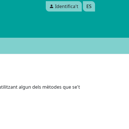
Identifica't
ES
 utilitzant algun dels mètodes que se't