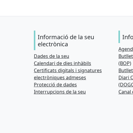
Informació de la seu
Inf
electrònica
Agenda
Dades de la seu
Butllet
Calendari de dies inhàbils
(BOP)
Certificats digitals i signatures
Butllet
electròniques admeses
Diari O
Protecció de dades
(DOGC
Interrupcions de la seu
Canal