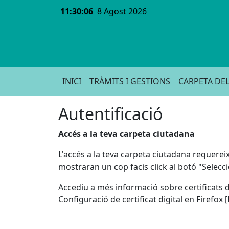
11:30:06
8 Agost 2026
INICI
TRÀMITS I GESTIONS
CARPETA DEL
Autentificació
Accés a la teva carpeta ciutadana
L'accés a la teva carpeta ciutadana requereix 
mostraran un cop facis click al botó "Selecc
Accediu a més informació sobre certificats d
Configuració de certificat digital en Firefox 