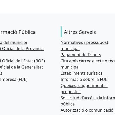
ormació Pública
Altres Serveis
 del municipi
Normatives i pressupost
í Oficial de la Província
municipal
Pagament de Tributs
í Oficial de l'Estat (BOE)
Cita amb càrrec electe o tèc
ficial de la Generalitat
municipal
)
Establiments turístics
 empresa (FUE)
Informació sobre la FUE
Queixes, suggeriments i
propostes
Sol·licitud d'accés a la info
pública
Autorització o comunicació 